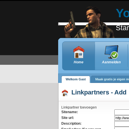
Y
Sta
Home
Aanmelden
Welkom Gast
Maak gratis je eigen m
Linkpartners - Add
Linkpartner toevoegen
Sitename:
Site url:
Description: