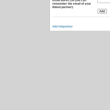
Email adres (So you can
remember the email of your
linked partner):
Add linkpartner