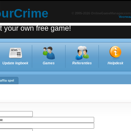
ourCrime
© 2005-2026 OnlineGameManager.com
Voorwa
rt your own free game!
Update logboek
Games
Referenties
Helpdesk
affia spel