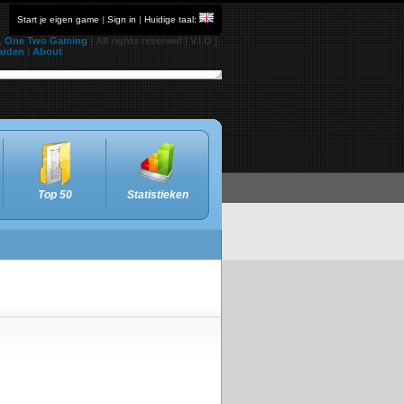
Start je eigen game
|
Sign in
|
Huidige taal:
,
One Two Gaming
| All rights reserved | V.I.O |
arden
|
About
Top 50
Statistieken