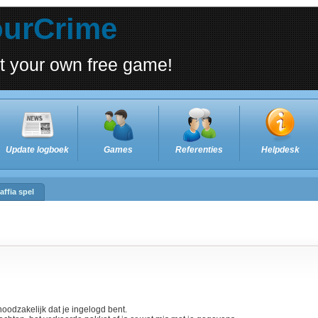
ourCrime
rt your own free game!
Update logboek
Games
Referenties
Helpdesk
affia spel
oodzakelijk dat je ingelogd bent.