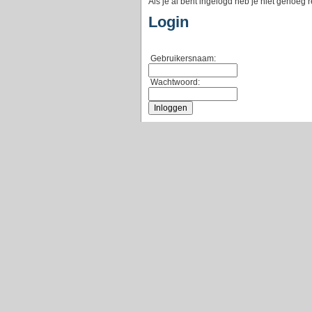
Als je al bent ingelogd heb je niet genoeg 
Login
Gebruikersnaam:
Wachtwoord: