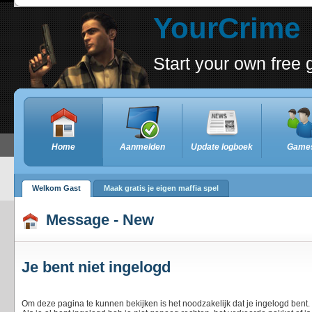
YourCrime
Start your own free
Home
Aanmelden
Update logboek
Game
Welkom Gast
Maak gratis je eigen maffia spel
Message - New
Je bent niet ingelogd
Om deze pagina te kunnen bekijken is het noodzakelijk dat je ingelogd bent.