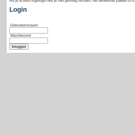
Als je al bent ingelogd heb je niet genoeg rechten, het verkeerde pakket of i
Login
Gebruikersnaam:
Wachtwoord: