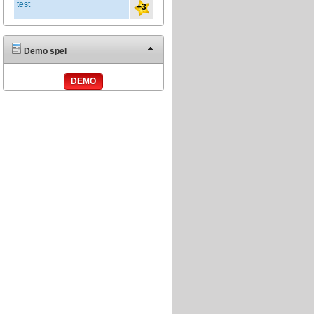
test
+3
Demo spel