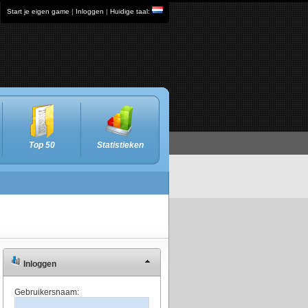
Start je eigen game
|
Inloggen
|
Huidige taal:
Top 50
Statistieken
Inloggen
Gebruikersnaam: