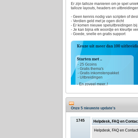
Er zijn talloze manieren om je spel unie
talloze layouts, headers en uitbreidinge
- Geen kennis nodig van scripten of des
- Verdien geld met je ogen dicht
- Er komen nieuwe speluitbreidingen bij
- Je kan bijna elk woordje en kleurtje v
- Goede, snelle en gratis support
Keuze uit meer dan 100 uitbreidi
Starten met ..
- 25 Gcoins
- Gratis thema's
- Gratis inkomstenpakket
- Uitbreidingen
- En zoveel meer..!
Onze 5 nieuwste update's
1745
Helpdesk, FAQ en Contact
Helpdesk, FAQ en Contact 