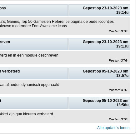
ons
Gepost op 23-10-2023 om
19:14u
's; Games, Top 50 Games en Referentie pagina de oude icoontjes
 nieuwe modernere Font Awesome icons
Poster: OTG
hreven
Gepost op 23-10-2023 om
19:13u
eterd en in een module geschreven
Poster: OTG
 verbeterd
Gepost op 05-10-2023 om
13:57u
 vanaf heden dynamisch opgehaald
Poster: OTG
t
Gepost op 05-10-2023 om
13:56u
akket zijn qua kleuren verbeterd
Poster: OTG
Alle update's tonen.