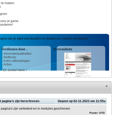
k te maken:
n.
ignen
 voor je game
eranderen!
ngen om je spel een knaller te maken in enkele seconden!
Verdienen door ..
Screenshots
- Inkomstenpakketten
- Refferals
- Extra uitbreidingen
- Acties
- En zoveel meer..!
 pagina's zijn herschreven
Gepost op 02-11-2023 om 11:55u
pagina's zijn verbeterd en in modules geschreven
Poster: OTG