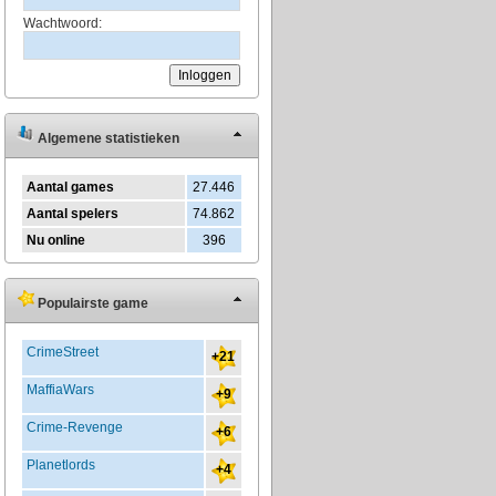
Wachtwoord:
Algemene statistieken
Aantal games
27.446
Aantal spelers
74.862
Nu online
396
Populairste game
CrimeStreet
+21
MaffiaWars
+9
Crime-Revenge
+6
Planetlords
+4