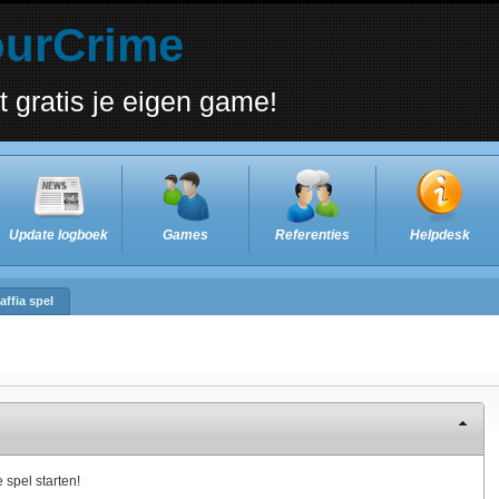
ourCrime
t gratis je eigen game!
Update logboek
Games
Referenties
Helpdesk
affia spel
 spel starten!